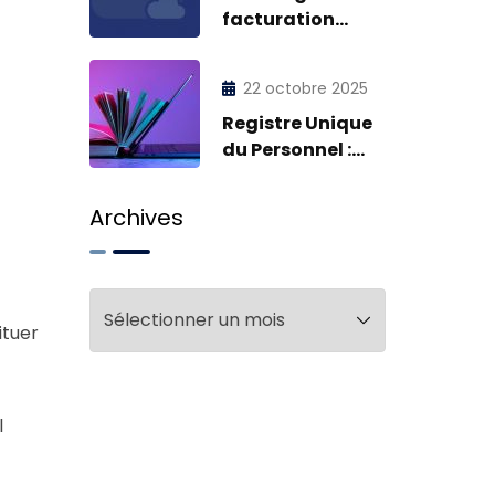
facturation
électronique
pour nos clients
22 octobre 2025
Registre Unique
du Personnel :
RUP
Archives
Archives
ituer
l