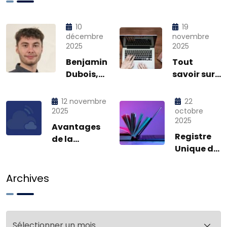
10
19
décembre
novembre
2025
2025
Benjamin
Tout
Dubois,
savoir sur
notre
la CFE,
petit
Cotisation
12 novembre
22
dernier !
Foncière
2025
octobre
2025
des
Avantages
Entreprises
Registre
de la
Unique du
facturation
Personnel :
électronique
RUP
pour nos
Archives
clients
Archives