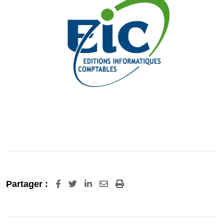
LinkedIn
Share
Print
Partager :
via
Email