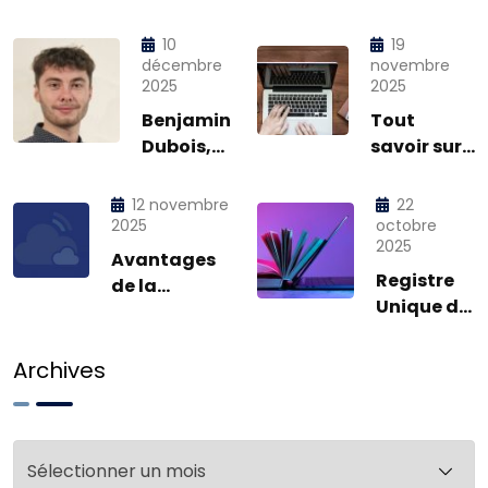
10
19
décembre
novembre
2025
2025
Benjamin
Tout
Dubois,
savoir sur
notre
la CFE,
petit
Cotisation
12 novembre
22
dernier !
Foncière
2025
octobre
2025
des
Avantages
Entreprises
Registre
de la
Unique du
facturation
Personnel :
électronique
RUP
pour nos
Archives
clients
Archives